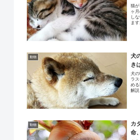
猫が
ヶ月
しな
ます
犬
動物
き
犬の
ラス
める
解説
す。
カ
動物
命