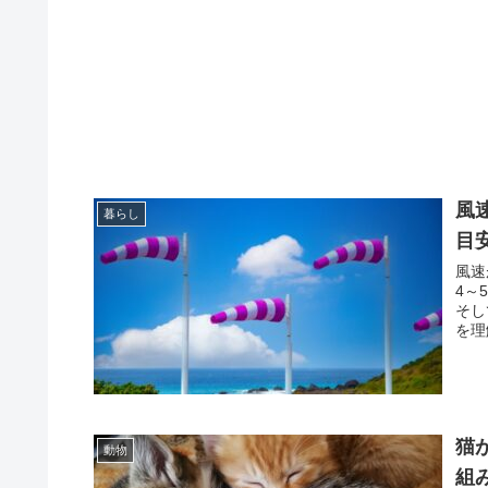
風
暮らし
目
風速
4～
そし
を理
猫
動物
組