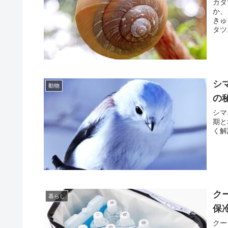
カタ
か、
きゅ
タツ
シ
動物
の
シマ
期と
く解
ク
暮らし
保
クー