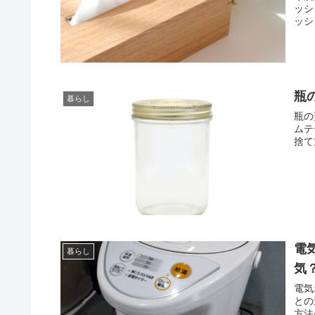
ッシ
ッシ
瓶
暮らし
瓶の
ムテ
捨て
電
暮らし
気
電気
との
方法