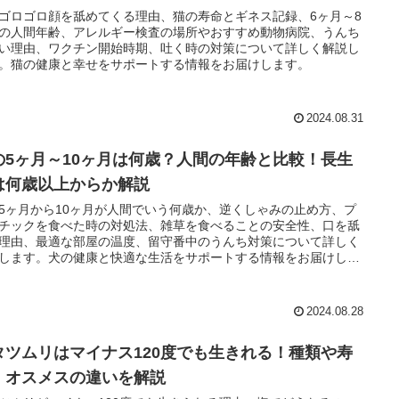
ゴロゴロ顔を舐めてくる理由、猫の寿命とギネス記録、6ヶ月～8
の人間年齢、アレルギー検査の場所やおすすめ動物病院、うんち
い理由、ワクチン開始時期、吐く時の対策について詳しく解説し
。猫の健康と幸せをサポートする情報をお届けします。
2024.08.31
の5ヶ月～10ヶ月は何歳？人間の年齢と比較！長生
は何歳以上からか解説
5ヶ月から10ヶ月が人間でいう何歳か、逆くしゃみの止め方、プ
チックを食べた時の対処法、雑草を食べることの安全性、口を舐
理由、最適な部屋の温度、留守番中のうんち対策について詳しく
します。犬の健康と快適な生活をサポートする情報をお届けしま
2024.08.28
タツムリはマイナス120度でも生きれる！種類や寿
、オスメスの違いを解説