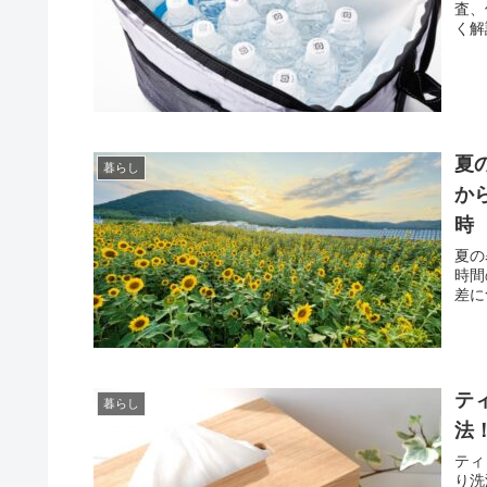
査、
く解
夏
暮らし
か
時
夏の
時間
差に
テ
暮らし
法
ティ
り洗